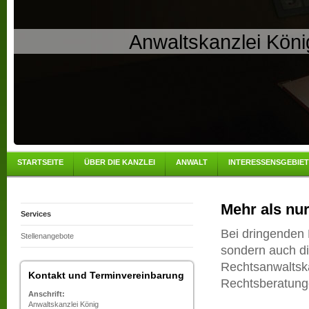
Anwaltskanzlei Köni
STARTSEITE
ÜBER DIE KANZLEI
ANWALT
INTERESSENSGEBIE
Mehr als nu
Services
Bei dringenden 
Stellenangebote
sondern auch di
Rechtsanwaltska
Kontakt und Terminvereinbarung
Rechtsberatung
Anschrift:
Anwaltskanzlei König