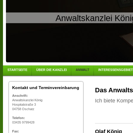
Anwaltskanzlei Köni
STARTSEITE
ÜBER DIE KANZLEI
ANWALT
INTERESSENSGEBIE
Kontakt und Terminvereinbarung
Das Anwalts
Anschrift:
Ich biete Kompe
Anwaltskanzlei König
Hospitalstraße 3
04758 Oschatz
Telefon:
03435 9799428
Olaf König
Fax: