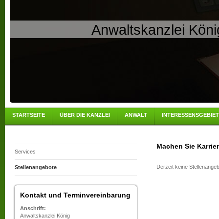
Anwaltskanzlei Köni
STARTSEITE
ÜBER DIE KANZLEI
ANWALT
INTERESSENSGEBIE
Machen Sie Karrier
Services
Derzeit keine Stellenangeb
Stellenangebote
Kontakt und Terminvereinbarung
Anschrift:
Anwaltskanzlei König