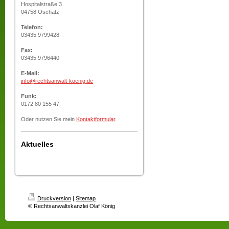
Hospitalstraße 3
04758 Oschatz
Telefon:
03435 9799428
Fax:
03435 9796440
E-Mail:
info@rechtsanwalt-koenig.de
Funk:
0172 80 155 47
Oder nutzen Sie mein
Kontaktformular
.
Aktuelles
Druckversion
|
Sitemap
© Rechtsanwaltskanzlei Olaf König