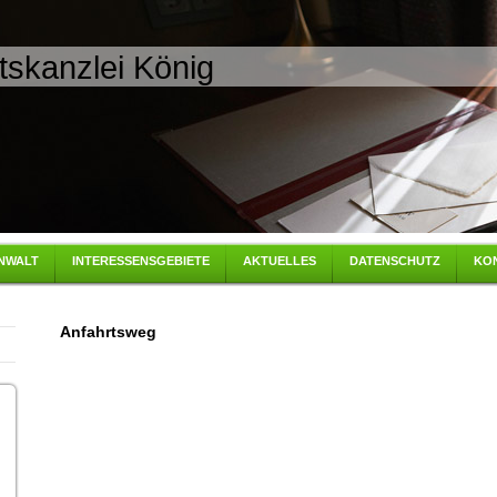
tskanzlei König
NWALT
INTERESSENSGEBIETE
AKTUELLES
DATENSCHUTZ
KO
Anfahrtsweg
g