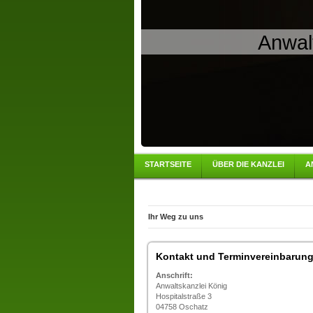
Anwal
STARTSEITE
ÜBER DIE KANZLEI
A
Ihr Weg zu uns
Kontakt und Terminvereinbarun
Anschrift:
Anwaltskanzlei König
Hospitalstraße 3
04758 Oschatz