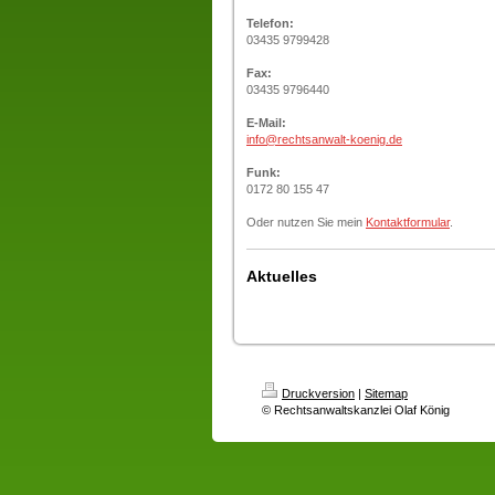
Telefon:
03435 9799428
Fax:
03435 9796440
E-Mail:
info@rechtsanwalt-koenig.de
Funk:
0172 80 155 47
Oder nutzen Sie mein
Kontaktformular
.
Aktuelles
Druckversion
|
Sitemap
© Rechtsanwaltskanzlei Olaf König